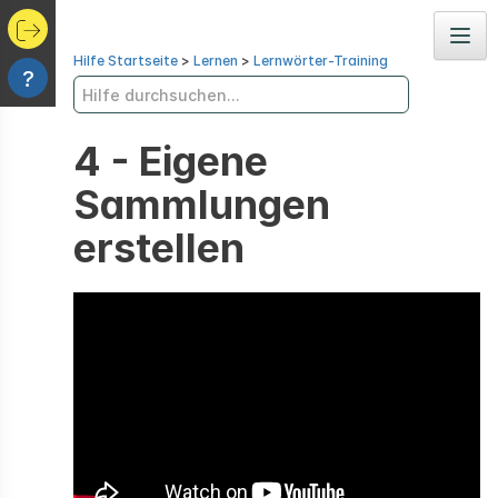
Navig
Hilfe Startseite
>
Lernen
>
Lernwörter-Training
?
4 - Eigene
Sammlungen
erstellen