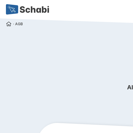
⋅ AGB
A