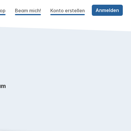
Anmelden
hop
Beam mich!
Konto erstellen
am